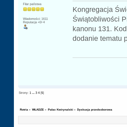
Filar państwa
Kongregacja Świ
Świątobliwości P
Wiadomości: 1611
Reputacja +0/-4
kanonu 131. Kod
dodanie tematu p
Strony:
1
...
3
4
[
5
]
Rotria
»
WŁADZE
»
Pałac Kwirynalski
»
Dyskusja przedsoborowa