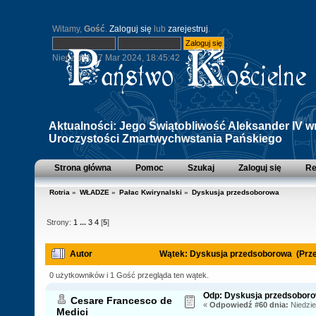
Witamy,
Gość
.
Zaloguj się
lub
zarejestruj
.
Niedziela, 17 Mar 2024, 18:45:42
Aktualności:
Jego Świątobliwość Aleksander IV wra
Uroczystości Zmartwychwstania Pańskiego
Strona główna
Pomoc
Szukaj
Zaloguj się
Re
Rotria
»
WŁADZE
»
Pałac Kwirynalski
»
Dyskusja przedsoborowa
Strony:
1
...
3
4
[
5
]
Autor
Wątek: Dyskusja przedsoborowa (Prze
0 użytkowników i 1 Gość przegląda ten wątek.
Odp: Dyskusja przedsobor
Cesare Francesco de
«
Odpowiedź #60 dnia:
Niedzie
Medici